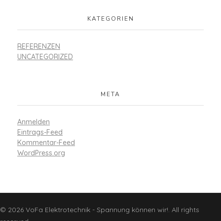
KATEGORIEN
REFERENZEN
UNCATEGORIZED
META
Anmelden
Eintrags-Feed
Kommentar-Feed
WordPress.org
© 2026 VoFa Elektrotechnik - Spannung können wir!. All rights